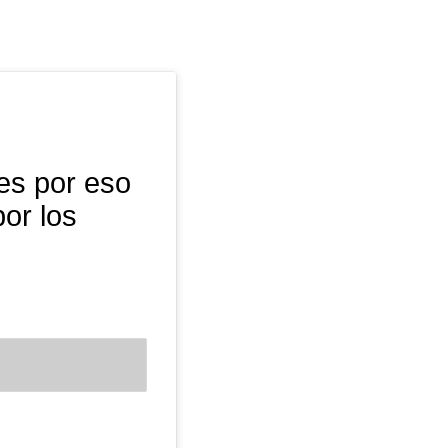
s por eso 
r los 