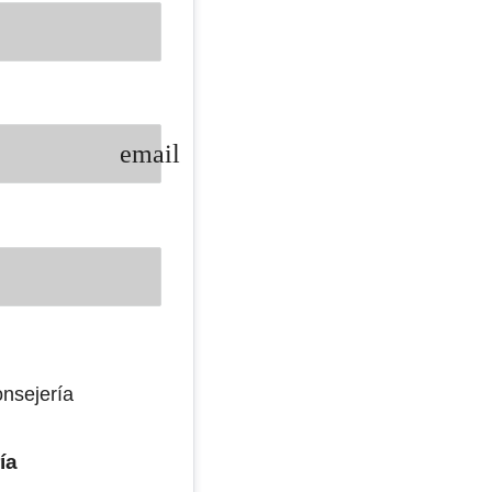
email
onsejería
ía